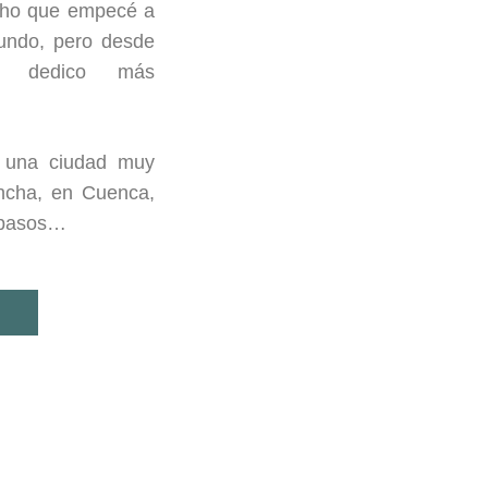
cho que empecé a
undo, pero desde
 dedico más
n una ciudad muy
ncha, en Cuenca,
s pasos…
S