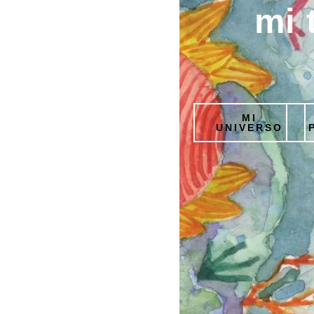
mi 
MI
UNIVERSO