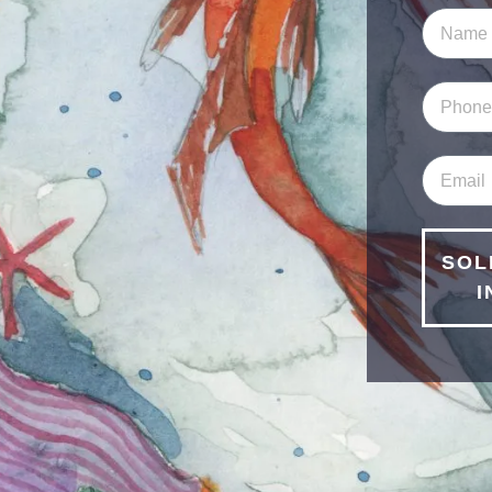
SOL
I