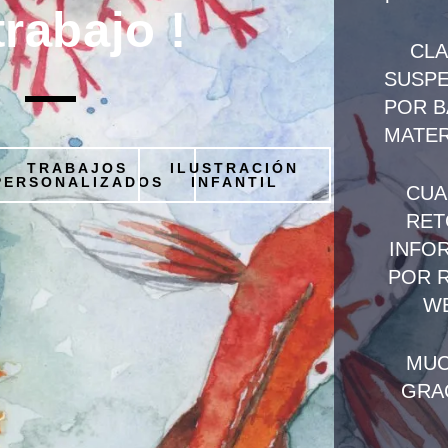
trabajo !
CL
SUSPE
POR B
MATER
TRABAJOS
ILUSTRACIÓN
PERSONALIZADOS
INFANTIL
CU
RE
INFO
POR 
W
MU
GRA