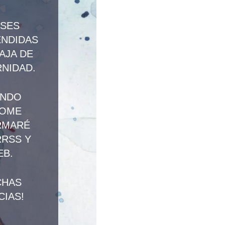
ASES
NDIDAS
AJA DE
NIDAD.
ANDO
TOME
RMARÉ
RRSS Y
EB.
CHAS
CIAS!