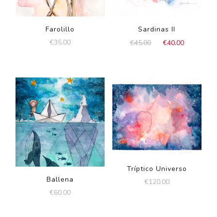
Farolillo
Sardinas II
El
El
€
35.00
€
45.00
€
40.00
precio
precio
original
actual
era:
es:
€45.00.
€40.00.
Tríptico Universo
Ballena
€
120.00
€
60.00