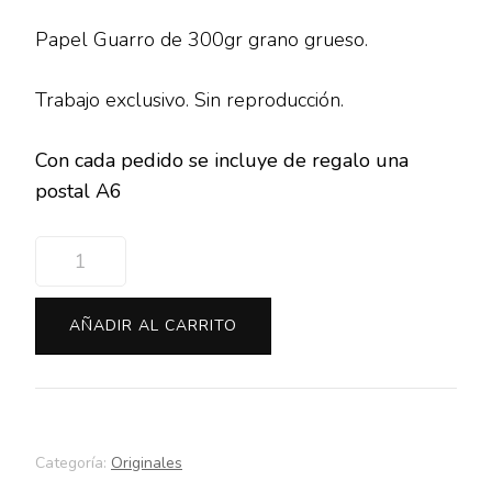
Papel Guarro de 300gr grano grueso.
Trabajo exclusivo. Sin reproducción.
Con cada pedido se incluye de regalo una
postal A6
Blanco
y
Negro
AÑADIR AL CARRITO
cantidad
Categoría:
Originales