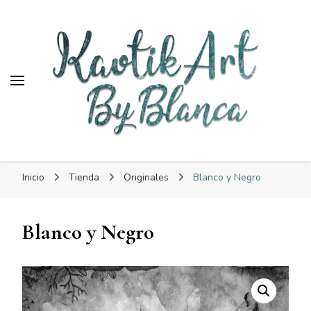
KaotikArt
KaotikArt
By Blanca
Inicio
Tienda
Originales
Blanco y Negro
Blanco y Negro