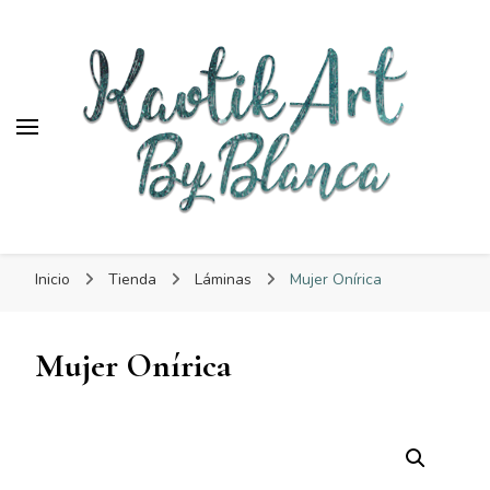
KaotikArt
KaotikArt
By Blanca
Inicio
Tienda
Láminas
Mujer Onírica
Mujer Onírica
