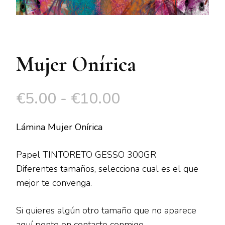
Mujer Onírica
Rango
€
5.00
-
€
10.00
de
Lámina Mujer Onírica
precios:
Papel TINTORETO GESSO 300GR
desde
Diferentes tamaños, selecciona cual es el que
mejor te convenga.
€5.00
hasta
Si quieres algún otro tamaño que no aparece
aquí ponte en contacto conmigo.