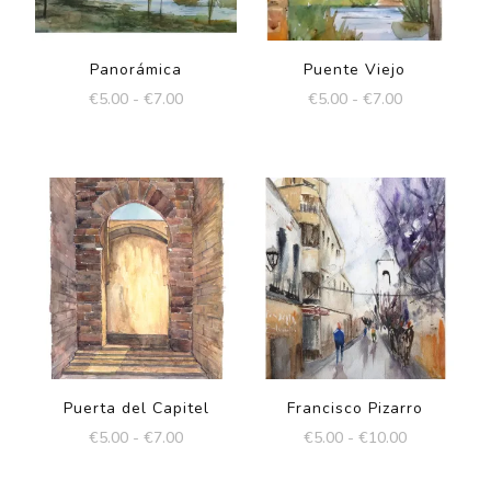
Panorámica
Puente Viejo
Rango
Rango
€
5.00
-
€
7.00
€
5.00
-
€
7.00
de
de
Este
Este
precios:
precios:
producto
producto
desde
desde
€5.00
€5.00
tiene
tiene
hasta
hasta
múltiples
múltiples
€7.00
€7.00
variantes.
variantes.
Las
Las
opciones
opciones
se
se
pueden
pueden
elegir
elegir
Puerta del Capitel
Francisco Pizarro
en
en
Rango
Rango
€
5.00
-
€
7.00
€
5.00
-
€
10.00
de
de
la
la
Este
Este
precios:
precios: