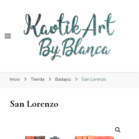
KaotikArt
KaotikArt
By Blanca
Inicio
Tienda
Badajoz
San Lorenzo
San Lorenzo
