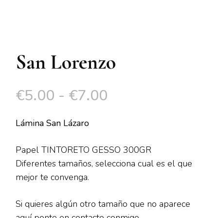
San Lorenzo
Rango
€
5.00
-
€
7.00
de
Lámina San
Lázaro
precios:
Papel TINTORETO GESSO 300GR
desde
Diferentes tamaños, selecciona cual es el que
mejor te convenga.
€5.00
hasta
Si quieres algún otro tamaño que no aparece
aquí ponte en contacto conmigo.