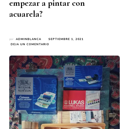
empezar a pintar con
acuarela?
por
ADMINBLANCA
SEPTIEMBRE 1, 2021
EN
DEJA UN COMENTARIO
¿QUÉ
MATERIALES
NECESITO
PARA
EMPEZAR
A
PINTAR
CON
ACUARELA?