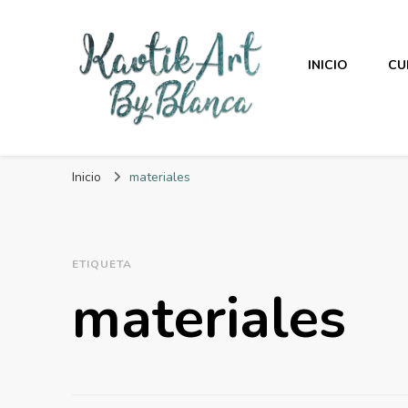
INICIO
CU
KaotikArt
By Blanca
Inicio
materiales
ETIQUETA
materiales